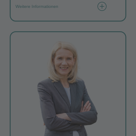
Weitere Informationen
Wie würden Sie sich mit 3 Wörtern
beschreiben?
hilfsbereit, humorvoll, technikverliebt
Was gefällt Ihnen besonders am
Vereinsleben?
Das Team, was offen und stets hilfsbereit ist und
Probleme schnell lösen kann.
Was bedeutet für Sie "Netzwerken"?
Netzwerken findet nicht am Computer statt,
sondern durch zufälliges
Kennenlernen von verschiedenen
Interessengruppen.