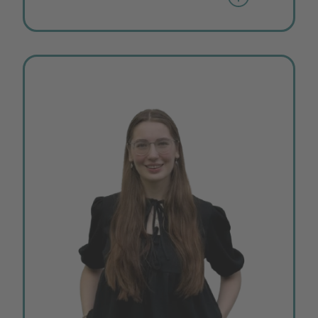
Wie würden Sie sich mit 3 Wörtern
beschreiben?
ergebnisorientiert, Netzwerkerin, pragmatisch
Was ist Ihre Motivation für den Posten?
Menschen miteinander verbinden und
spannende Projekte entstehen lassen.
Was möchten Sie mit dem Verein erreichen?
Den Standort Technologiepark als
Aushängeschild für das Land Bremen
weiterentwickeln.