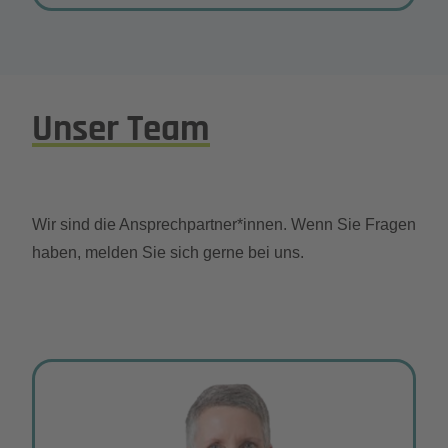
Wie würden Sie sich mit 3 Wörtern
beschreiben?
norddeutsch, authentisch, zielstrebig
Was möchten Sie mit dem Verein erreichen?
Unser Team
Neue Mitglieder gewinnen.
Was bedeutet für Sie „Netzwerken“?
Wir sind die Ansprechpartner*innen. Wenn Sie Fragen
Kennen, mögen, vertrauen – frei nach BNI!
haben, melden Sie sich gerne bei uns.