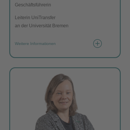
Geschäftsführerin
Leiterin UniTransfer
an der Universität Bremen
Weitere Informationen
Wie würden Sie sich mit 3 Wörtern
beschreiben?
empathisch, mutig, humorvoll
Was möchten Sie mit dem Verein erreichen?
Eine starke Stimme werden, die gehört wird und
die hohe Attraktivität des Standorts
"Technologiepark" als Innovationsareal
sichtbarer machen.