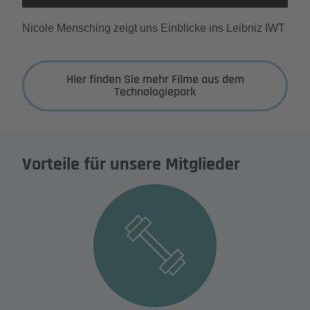
Mehr Informationen
Nicole Mensching zeigt uns Einblicke ins Leibniz IWT
Akzeptieren
Hier finden Sie mehr Filme aus dem
powered by
Usercentrics Consent
Technologiepark
Management Platform
&
eRecht24
Vorteile für unsere Mitglieder