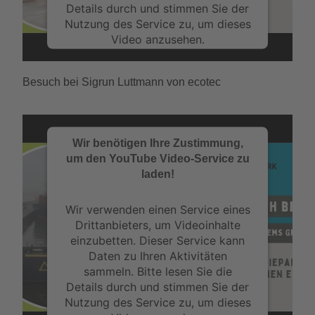
Details durch und stimmen Sie der
Nutzung des Service zu, um dieses
Video anzusehen.
Mehr Informationen
Besuch bei Sigrun Luttmann von ecotec
Akzeptieren
powered by
Usercentrics Consent
Wir benötigen Ihre Zustimmung,
Management Platform
&
eRecht24
um den YouTube Video-Service zu
laden!
Wir verwenden einen Service eines
Drittanbieters, um Videoinhalte
einzubetten. Dieser Service kann
Daten zu Ihren Aktivitäten
sammeln. Bitte lesen Sie die
Details durch und stimmen Sie der
Nutzung des Service zu, um dieses