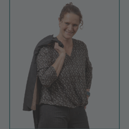
bodenständig.
Was ist Ihre Motivation für den Posten?
Es gibt nichts Spannenderes, als eine so
großartige Wissenschaftseinrichtung wie die Uni
Bremen maßgeblich mitgestalten zu dürfen –
meine Position im Vorstand des
Technologiepark-Vereins ist ein Teil davon und
zeigt wie facettenreich meine Arbeit ist.
Welches ist Ihr Lieblingsort im
Technologiepark?
Der Boulevard auf dem Campus.