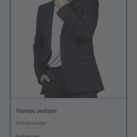
Unternehmen von den Synergien profitieren, die
aus den langjährigen Erfahrungen zahlreicher
Projekte entstanden sind.
Welcher ist Ihr Lieblingsort im
Technologiepark?
Die Uniwiese und der Mensasee.
Thomas Jantzen
Schatzmeister
Partner bei