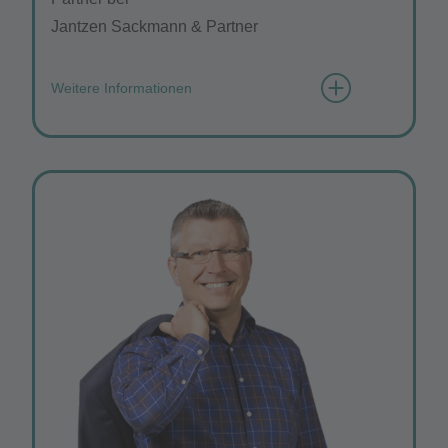
Jantzen Sackmann & Partner
Weitere Informationen
Wie würden Sie sich mit 3 Wörtern
beschreiben?
besonnen, strategisch, präzise
Was ist Ihre Motivation für den Posten?
Teilhabe an unmittelbarer Nachbarschaft.
Welches ist Ihr Lieblingsort im
Technologiepark?
Die Grünflächen der Universität.