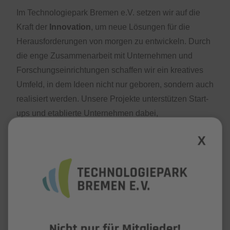
Im Technologiepark Bremen e.V. setzen wir auf die
Kraft der
Innovation
, um neue Lösungen für die
Herausforderungen von morgen zu entwickeln. Durch
die enge Zusammenarbeit mit Unternehmen und
Forschungseinrichtungen schaffen wir ein kreatives
Umfeld, in dem Ideen nicht nur geboren, sondern auch
realisiert werden. Unsere Projekte unterstützen Start-
ups und etablierte Unternehmen dabei,
technologische Fortschritte voranzutreiben und
X
innovative Produkte zu entwickeln. Gemeinsam
fördern wir eine Kultur des Experimentierens und des
Wissensaustauschs, die den Grundstein für
bahnbrechende Entwicklungen legt.
Die
Zukunft
wird heute gestaltet! Im Technologiepark
Nicht nur für Mitglieder!