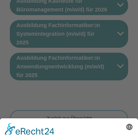
Ausbildung Kaufleute für
Büromanagement (m/w/d) für 2026
Ausbildung Fachinformatiker:in
Systemintegration (m/w/d) für
2025
Ausbildung Fachinformatiker:in
Anwendungsentwicklung (m/w/d)
für 2025
Zurück zur Übersicht