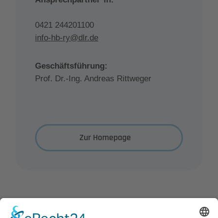
0421 244201100
info-hb-ry@dlr.de
Geschäftsführung:
Prof. Dr.-Ing. Andreas Rittweger
Zur Homepage