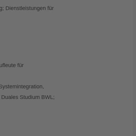
; Dienstleistungen für
fleute für
ystemintegration,
er, Duales Studium BWL;